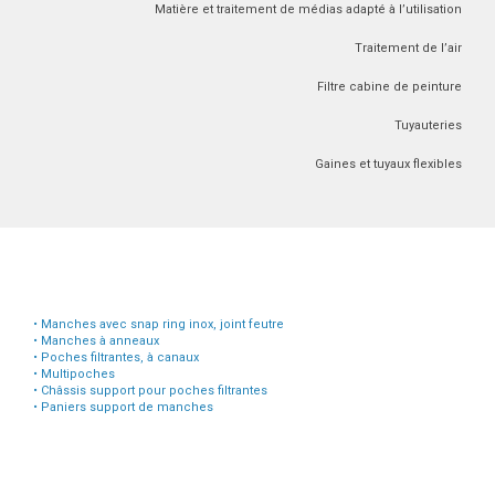
Matière et traitement de médias adapté à l’utilisation
Traitement de l’air
Filtre cabine de peinture
Tuyauteries
Gaines et tuyaux flexibles
• Manches avec snap ring inox, joint feutre
• Manches à anneaux
• Poches filtrantes, à canaux
• Multipoches
• Châssis support pour poches filtrantes
• Paniers support de manches