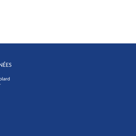
NÉES
olard
T