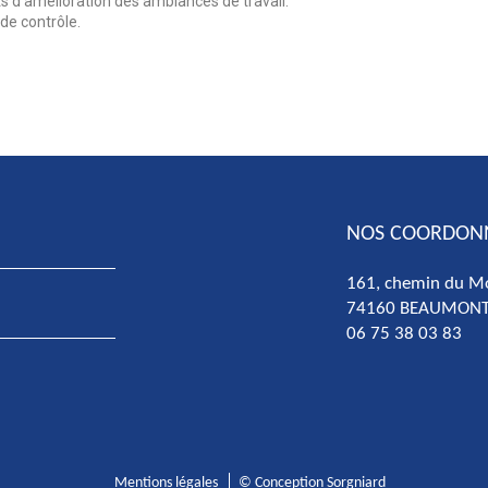
 d’amélioration des ambiances de travail.
de contrôle.
NOS COORDON
161, chemin du M
74160 BEAUMON
06 75 38 03 83
Mentions légales
© Conception Sorgniard